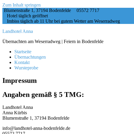
Zum Inhalt springen
Blumenstraße 1, 37194 Bodenfelde
05572 7717
Hotel täglich geöffnet
Imbiss täglich ab 11 Uhr bei gutem Wetter am Weserradweg
Landhotel Anna
Übernachten am Weserradweg | Feiern in Bodenfelde
Startseite
Übernachtungen
Kontakt
Wursteprobe
Impressum
Angaben gemäß § 5 TMG:
Landhotel Anna
Anna Kürbis
Blumenstraße 1, 37194 Bodenfelde
info@landhotel-anna-bodenfelde.de
05572 7717